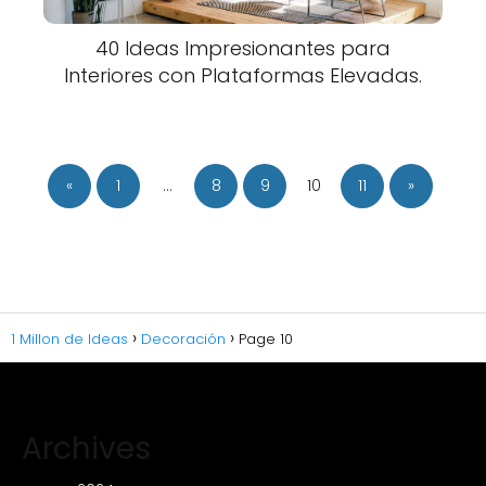
40 Ideas Impresionantes para
Interiores con Plataformas Elevadas.
«
1
…
8
9
10
11
»
1 Millon de Ideas
Decoración
Page 10
Archives