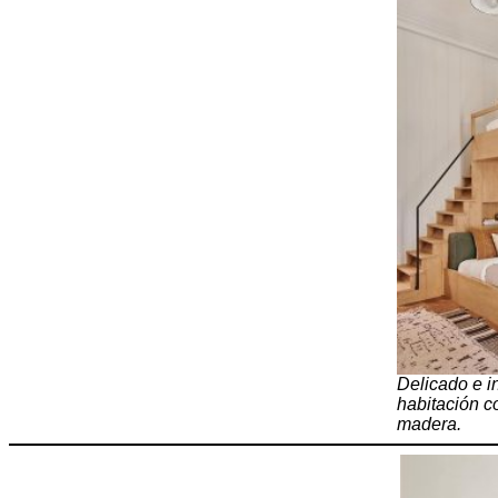
Delicado e i
habitación c
madera.