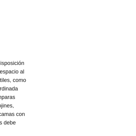
disposición
espacio al
tiles, como
ordinada
mparas
jines,
 camas con
as debe