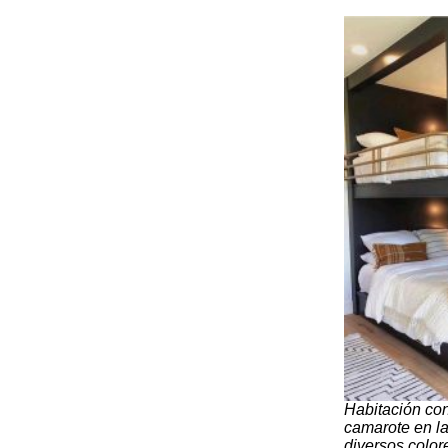
Habitación con
camarote en l
diversos color