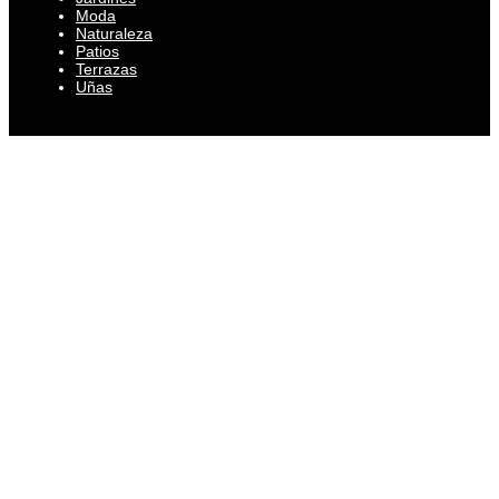
Moda
Naturaleza
Patios
Terrazas
Uñas