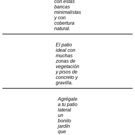
con estas
bancas
minimalistas
y con
cobertura
natural.
El patio
ideal con
muchas
zonas de
vegetación
y pisos de
concreto y
gravilla.
Agrégale
a tu patio
lateral
un
bonito
jardín
que