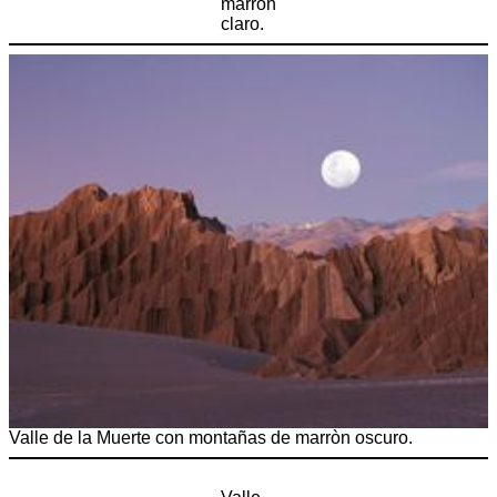
marròn
claro.
Valle de la Muerte con montañas de marròn oscuro.