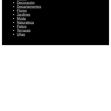
Decoración
Departamentos
Flores
Jardines
Moda
Naturaleza
Patios
Terrazas
Uñas