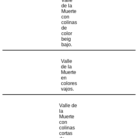
Valle
de la
Muerte
con
colinas
de
color
beig
bajo.
Valle
de la
Muerte
en
colores
vajos.
Valle de
la
Muerte
con
colinas
cortas