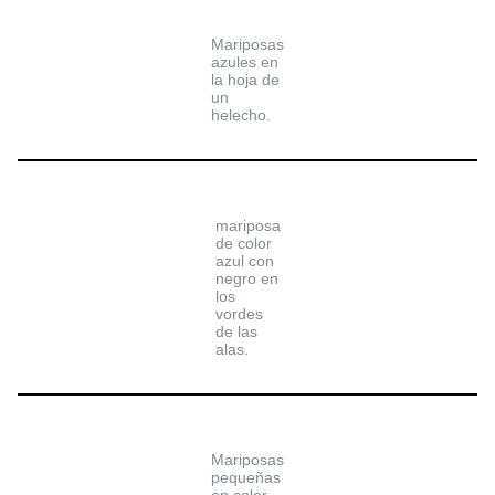
Mariposas
azules en
la hoja de
un
helecho.
mariposa
de color
azul con
negro en
los
vordes
de las
alas.
Mariposas
pequeñas