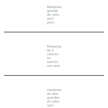
Mariposa
grande
de color
azul
puro.
Mariposa
de 2
colores
en
marròn
con azul.
mariposa
de alas
grandes
en color
azul