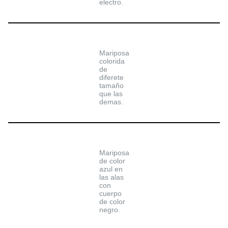
electro.
Mariposa
colorida
de
diferete
tamaño
que las
demas.
Mariposa
de color
azul en
las alas
con
cuerpo
de color
negro.