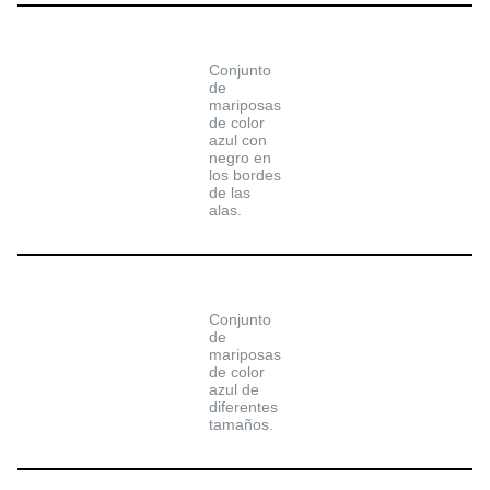
Conjunto
de
mariposas
de color
azul con
negro en
los bordes
de las
alas.
Conjunto
de
mariposas
de color
azul de
diferentes
tamaños.