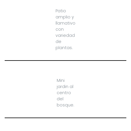
Patio
amplio y
llamativo
con
variedad
de
plantas.
Mini
jardin al
centro
del
bosque.