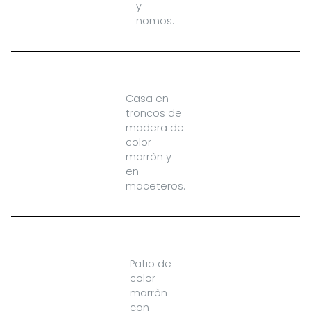
y
nomos.
Casa en
troncos de
madera de
color
marròn y
en
maceteros.
Patio de
color
marròn
con