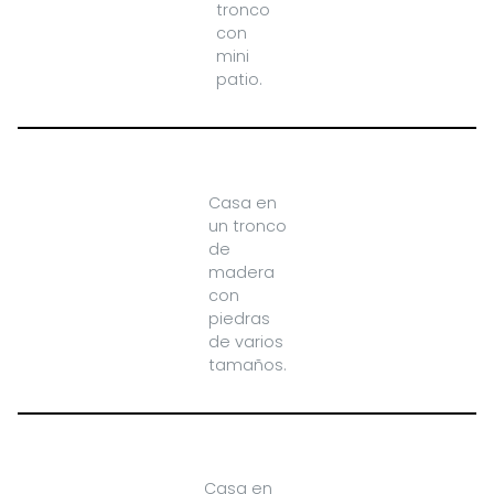
tronco
con
mini
patio.
Casa en
un tronco
de
madera
con
piedras
de varios
tamaños.
Casa en