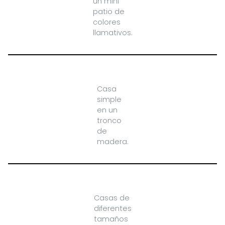
un mini
patio de
colores
llamativos.
Casa
simple
en un
tronco
de
madera.
Casas de
diferentes
tamaños