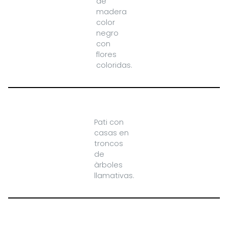
de
madera
color
negro
con
flores
coloridas.
Pati con
casas en
troncos
de
àrboles
llamativas.