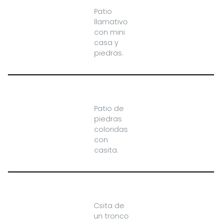
Patio
llamativo
con mini
casa y
piedras.
Patio de
piedras
coloridas
con
casita.
Csita de
un tronco