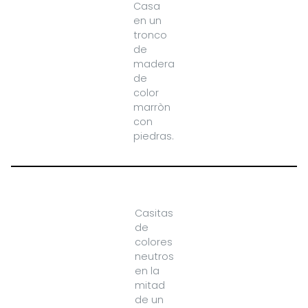
Casa
en un
tronco
de
madera
de
color
marròn
con
piedras.
Casitas
de
colores
neutros
en la
mitad
de un