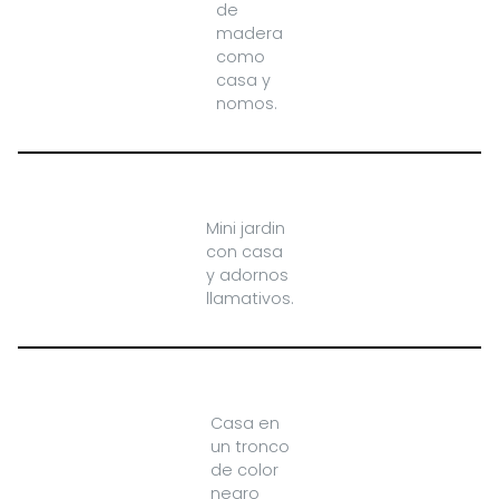
de
madera
como
casa y
nomos.
Mini jardin
con casa
y adornos
llamativos.
Casa en
un tronco
de color
negro