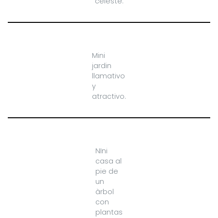
celeste.
Mini
jardin
llamativo
y
atractivo.
NIni
casa al
pie de
un
àrbol
con
plantas