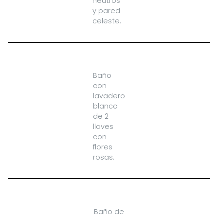
neutros
y pared
celeste.
Baño
con
lavadero
blanco
de 2
llaves
con
flores
rosas.
Baño de