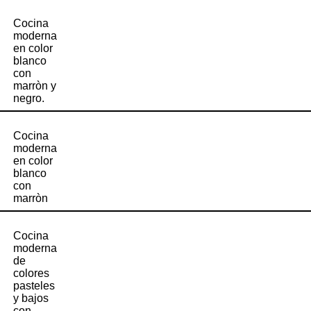
Cocina
moderna
en color
blanco
con
marròn y
negro.
Cocina
moderna
en color
blanco
con
marròn
Cocina
moderna
de
colores
pasteles
y bajos
con