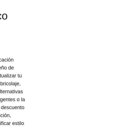
co
cación
seño de
ualizar tu
ricolaje,
ternativas
gentes o la
e descuento
ción,
icar estilo