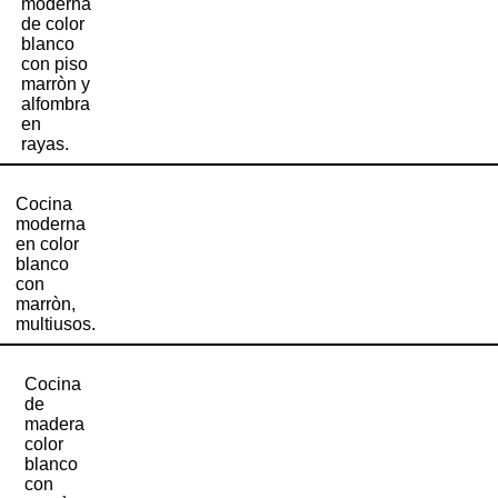
moderna
de color
blanco
con piso
marròn y
alfombra
en
rayas.
Cocina
moderna
en color
blanco
con
marròn,
multiusos.
Cocina
de
madera
color
blanco
con