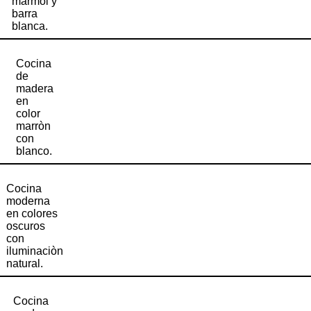
marmol y
barra
blanca.
Cocina
de
madera
en
color
marròn
con
blanco.
Cocina
moderna
en colores
oscuros
con
iluminaciòn
natural.
Cocina